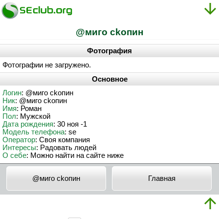
@мигo ckoпин
Фотография
Фотографии не загружено.
Основное
Логин
: @мигo ckoпин
Ник
: @мигo ckoпин
Имя
: Роман
Пол
: Мужской
Дата рождения
: 30 ноя -1
Модель телефона
: se
Оператор
: Своя компания
Интересы
: Радовать людей
О себе
: Можно найти на сайте ниже
@мигo ckoпин
Главная