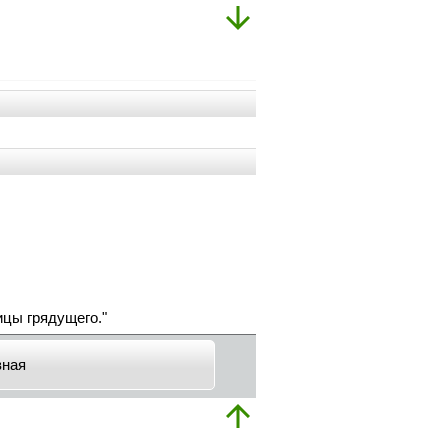
ицы грядущего."
вная