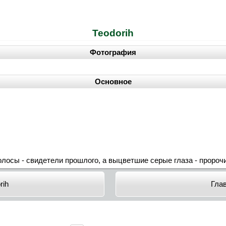
Teodorih
Фотография
Основное
 волосы - свидетели прошлого, а выцветшие серые глаза - пророч
rih
Гла