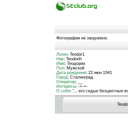
Фотографии не загружено.
Логин
: Teodor1
Ник
: Teodorih
Имя
: Теодорих
Пол
: Мужской
Дата рождения
: 22 июн 1941
Город
: Сталинград
Оператор
: __
Интересы
: -=-=-
О себе
: "... его седые безцветные
Teodo