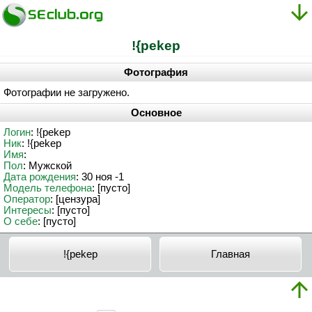
!{pekep
Фотография
Фотографии не загружено.
Основное
Логин
: !{pekep
Ник
: !{pekep
Имя
:
Пол
: Мужской
Дата рождения
: 30 ноя -1
Модель телефона
: [пусто]
Оператор
: [цензура]
Интересы
: [пусто]
О себе
: [пусто]
!{pekep
Главная