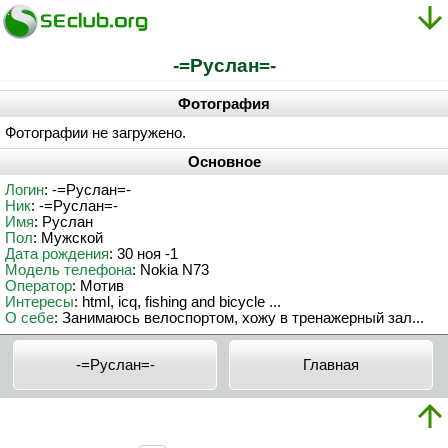
-=Pycлaн=-
Фотография
Фотографии не загружено.
Основное
Логин
: -=Pycлaн=-
Ник
: -=Pycлaн=-
Имя
: Руслан
Пол
: Мужской
Дата рождения
: 30 ноя -1
Модель телефона
: Nokia N73
Оператор
: Мотив
Интересы
: html, icq, fishing and bicycle ...
О себе
: Занимаюсь велоспортом, хожу в тренажерный зал...
-=Pycлaн=-
Главная