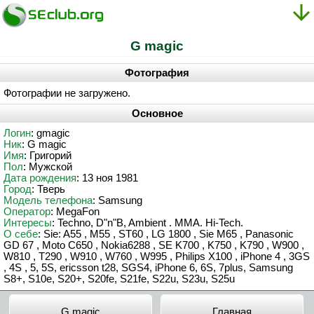
G magic
Фотография
Фотографии не загружено.
Основное
Логин
: gmagic
Ник
: G magic
Имя
: Григорий
Пол
: Мужской
Дата рождения
: 13 ноя 1981
Город
: Тверь
Модель телефона
: Samsung
Оператор
: MegaFon
Интересы
: Techno, D"n"B, Ambient . MMA. Hi-Tech.
О себе
: Sie: A55 , M55 , ST60 , LG 1800 , Sie M65 , Panasonic
GD 67 , Moto C650 , Nokia6288 , SE K700 , K750 , K790 , W900 ,
W810 , T290 , W910 , W760 , W995 , Philips X100 , iPhone 4 , 3GS
, 4S , 5, 5S, ericsson t28, SGS4, iPhone 6, 6S, 7plus, Samsung
S8+, S10e, S20+, S20fe, S21fe, S22u, S23u, S25u
G magic
Главная