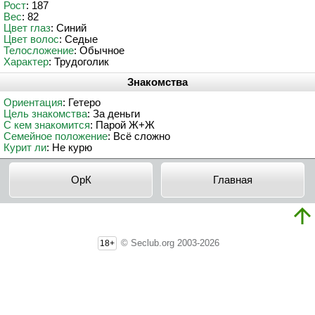
Рост
: 187
Вес
: 82
Цвет глаз
: Синий
Цвет волос
: Седые
Телосложение
: Обычное
Характер
: Трудоголик
Знакомства
Ориентация
: Гетеро
Цель знакомства
: За деньги
С кем знакомится
: Парой Ж+Ж
Семейное положение
: Всё сложно
Курит ли
: Не курю
ОрК
Главная
© Seclub.org 2003-2026
18+