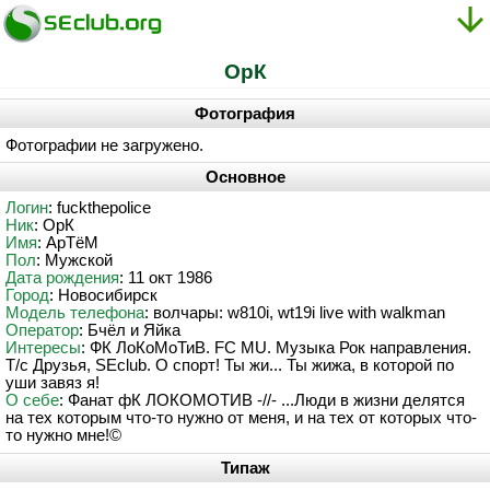
ОрК
Фотография
Фотографии не загружено.
Основное
Логин
: fuckthepolice
Ник
: ОрК
Имя
: АрТёМ
Пол
: Мужской
Дата рождения
: 11 окт 1986
Город
: Новосибирск
Модель телефона
: волчары: w810i, wt19i live with walkman
Оператор
: Бчёл и Яйка
Интересы
: ФК ЛоКоМоТиВ. FC MU. Музыка Рок направления.
Т/с Друзья, SEclub. О спорт! Ты жи... Ты жижа, в которой по
уши завяз я!
О себе
: Фанат фК ЛОКОМОТИВ -//- ...Люди в жизни делятся
на тех которым что-то нужно от меня, и на тех от которых что-
то нужно мне!©
Типаж