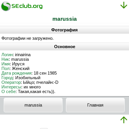
marussia
Фотография
Фотографии не загружено.
Основное
Логин
: irinairina
Ник
: marussia
Имя
: Ируся
Пол
: Женский
Дата рождения
: 18 сен 1985
Город
: Изобильный
Оператор
: Ыйцо; пчелайн:-D
Интересы
: их много
О себе
: Такая,какая есть)).
marussia
Главная