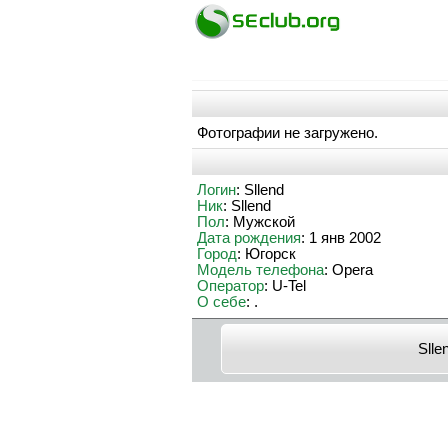
Фотографии не загружено.
Логин
: Sllend
Ник
: Sllend
Пол
: Мужской
Дата рождения
: 1 янв 2002
Город
: Югорск
Модель телефона
: Opera
Оператор
: U-Tel
О себе
: .
Slle