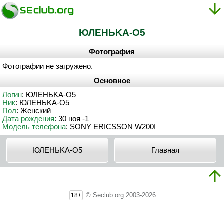
ЮЛEHЬKA-O5
Фотография
Фотографии не загружено.
Основное
Логин
: ЮЛEHЬKA-O5
Ник
: ЮЛEHЬKA-O5
Пол
: Женский
Дата рождения
: 30 ноя -1
Модель телефона
: SONY ERICSSON W200I
ЮЛEHЬKA-O5
Главная
© Seclub.org 2003-2026
18+