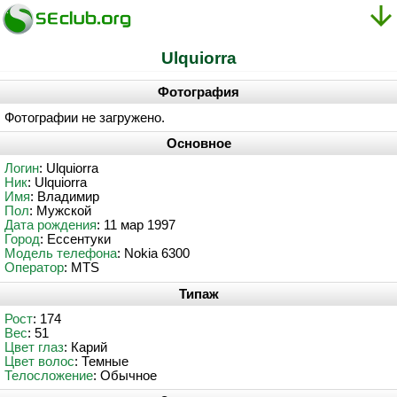
Ulquiorra
Фотография
Фотографии не загружено.
Основное
Логин
: Ulquiorra
Ник
: Ulquiorra
Имя
: Владимир
Пол
: Мужской
Дата рождения
: 11 мар 1997
Город
: Ессентуки
Модель телефона
: Nokia 6300
Оператор
: MTS
Типаж
Рост
: 174
Вес
: 51
Цвет глаз
: Карий
Цвет волос
: Темные
Телосложение
: Обычное