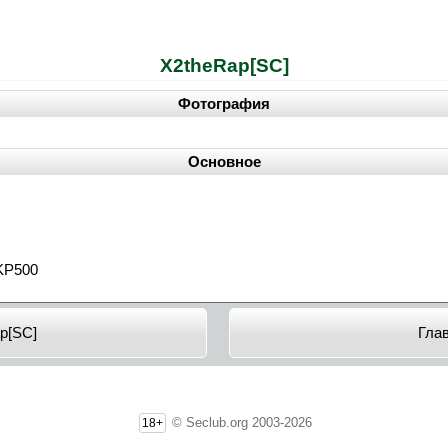
X2theRap[SC]
Фотография
Основное
 KP500
p[SC]
Гла
© Seclub.org 2003-2026
18+