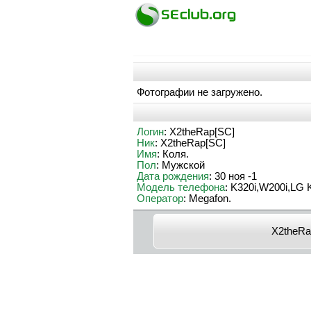
Фотографии не загружено.
Логин
: X2theRap[SC]
Ник
: X2theRap[SC]
Имя
: Коля.
Пол
: Мужской
Дата рождения
: 30 ноя -1
Модель телефона
: K320i,W200i,LG
Оператор
: Megafon.
X2theRa