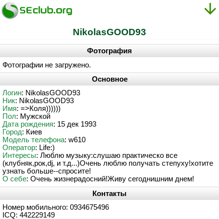
NikolasGOOD93
Фотография
Фотографии не загружено.
Основное
Логин
: NikolasGOOD93
Ник
: NikolasGOOD93
Имя
: =>Коля))))))
Пол
: Мужской
Дата рождения
: 15 дек 1993
Город
: Киев
Модель телефона
: w610
Оператор
: Life:)
Интересы
: Люблю музыку:слушаю практическо все
(клубняк,рок,dj, и т.д...)Очень люблю получать степуху!хотите
узнать больше--спросите!
О себе
: Очень жизнерадосний!Живу сегоднишним днем!
Контакты
Номер мобильного: 0934675496
ICQ: 442229149