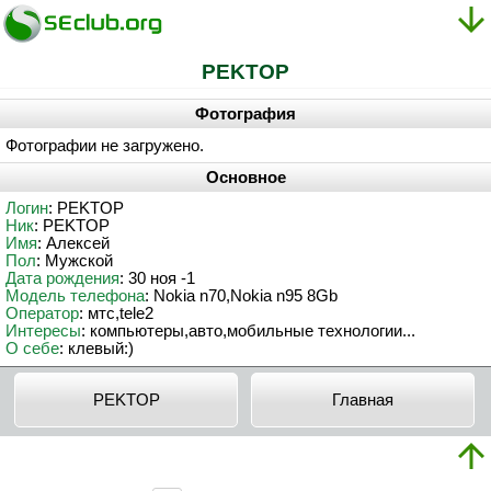
PEKTOP
Фотография
Фотографии не загружено.
Основное
Логин
: PEKTOP
Ник
: PEKTOP
Имя
: Алексей
Пол
: Мужской
Дата рождения
: 30 ноя -1
Модель телефона
: Nokia n70,Nokia n95 8Gb
Оператор
: мтс,tele2
Интересы
: компьютеры,авто,мобильные технологии...
О себе
: клевый:)
PEKTOP
Главная