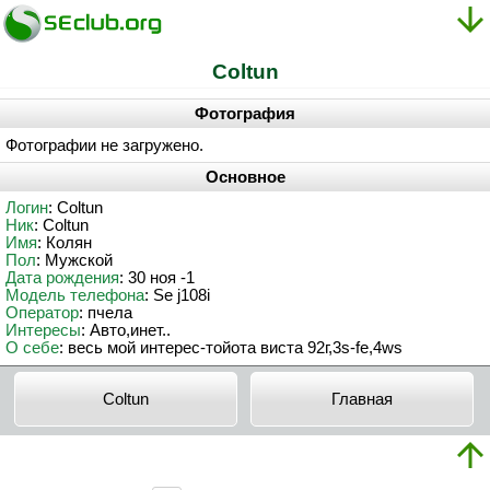
Coltun
Фотография
Фотографии не загружено.
Основное
Логин
: Coltun
Ник
: Coltun
Имя
: Колян
Пол
: Мужской
Дата рождения
: 30 ноя -1
Модель телефона
: Se j108i
Оператор
: пчела
Интересы
: Авто,инет..
О себе
: весь мой интерес-тойота виста 92г,3s-fe,4ws
Coltun
Главная