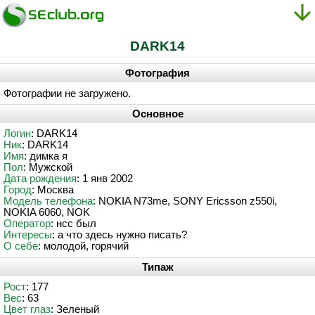
DARK14
Фотография
Фотографии не загружено.
Основное
Логин
: DARK14
Ник
: DARK14
Имя
: димка я
Пол
: Мужской
Дата рождения
: 1 янв 2002
Город
: Москва
Модель телефона
: NOKIA N73me, SONY Ericsson z550i,
NOKIA 6060, NOK
Оператор
: нсс был
Интересы
: а что здесь нужно писать?
О себе
: молодой, горячий
Типаж
Рост
: 177
Вес
: 63
Цвет глаз
: Зеленый