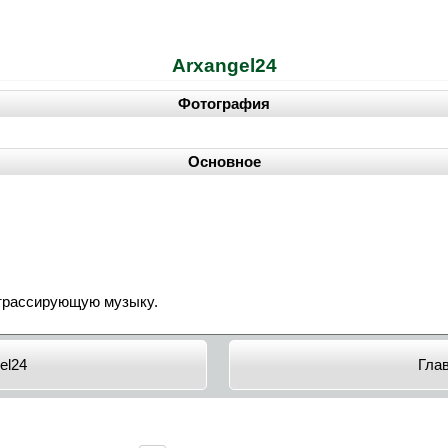
Arxangel24
Фотография
Основное
трассирующую музыку.
el24
Гла