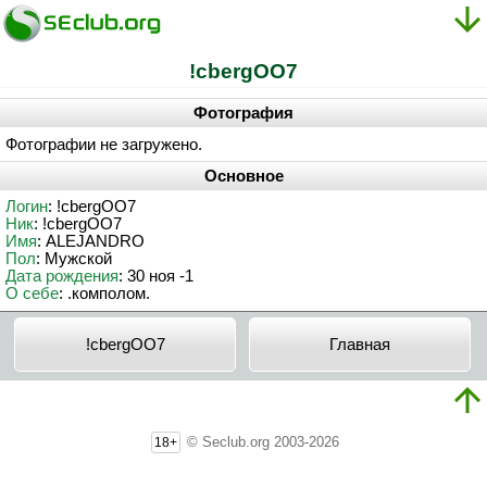
!cbergOO7
Фотография
Фотографии не загружено.
Основное
Логин
: !cbergOO7
Ник
: !cbergOO7
Имя
: ALEJANDRO
Пол
: Мужской
Дата рождения
: 30 ноя -1
О себе
: .комполом.
!cbergOO7
Главная
© Seclub.org 2003-2026
18+