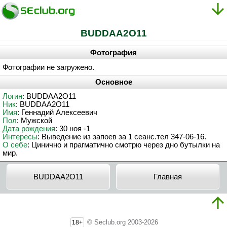
BUDDAA2O11
Фотография
Фотографии не загружено.
Основное
Логин
: BUDDAA2O11
Ник
: BUDDAA2O11
Имя
: Геннадий Алексеевич
Пол
: Мужской
Дата рождения
: 30 ноя -1
Интересы
: Выведение из запоев за 1 сеанс.тел 347-06-16.
О себе
: Цинично и прагматично смотрю через дно бутылки на
мир.
BUDDAA2O11
Главная
© Seclub.org 2003-2026
18+