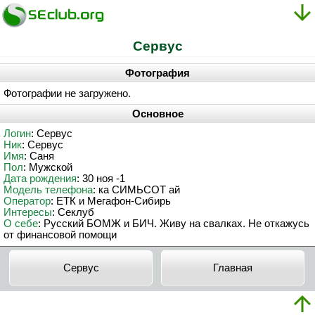
Cepвyc
Фотография
Фотографии не загружено.
Основное
Логин
: Cepвyc
Ник
: Cepвyc
Имя
: Саня
Пол
: Мужской
Дата рождения
: 30 ноя -1
Модель телефона
: ка СИМЬСОТ ай
Оператор
: ЕТК и Мегафон-Сибирь
Интересы
: Секлуб
О себе
: Русский БОМЖ и БИЧ. Живу на свалках. Не откажусь
от финансовой помощи
Cepвyc
Главная