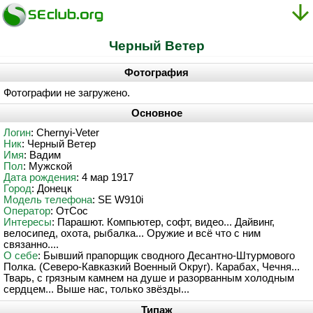
Черный Ветер
Фотография
Фотографии не загружено.
Основное
Логин
: Chernyi-Veter
Ник
: Черный Ветер
Имя
: Вадим
Пол
: Мужской
Дата рождения
: 4 мар 1917
Город
: Донецк
Модель телефона
: SE W910i
Оператор
: ОтСос
Интересы
: Парашют. Компьютер, софт, видео... Дайвинг,
велосипед, охота, рыбалка... Оружие и всё что с ним
связанно....
О себе
: Бывший прапорщик сводного Десантно-Штурмового
Полка. (Северо-Кавказкий Военный Округ). Карабах, Чечня...
Тварь, с грязным камнем на душе и разорванным холодным
сердцем... Выше нас, только звёзды...
Типаж