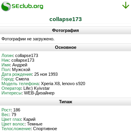
collapse173
Фотография
Фотографии не загружено.
Основное
Логин
: collapse173
Ник
: collapse173
Имя
: Андрей
Пол
: Мужской
Дата рождения
: 25 ноя 1993
Город
: Смела
Модель телефона
: Xperia X8, lenovo s920
Оператор
: Life:) Kyivstar
Интересы
: WEB-Дизайнер
Типаж
Рост
: 186
Вес
: 79
Цвет глаз
: Карий
Цвет волос
: Темные
Телосложение
: Спортивное