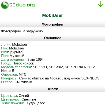
MobiUser
Фотография
Фотографии не загружено.
Основное
Логин
: MobiUser
Ник
: MobiUser
Имя
: [скрыто]
Пол
: Мужской
Дата рождения
: 9 авг 1994
Город
: Новосибирск
Модель телефона
: SE Z550i, SE G502, SE XPERIA NEO V,
Nexus 5
Оператор
: МТС
Интересы
: Сейчас обитаю на 4pda.ru , под ником SEX-NEOV
О себе
: См. типаж!
Типаж
Цвет глаз
: Синий
Цвет волос
: Светлые
Телосложение
: Худощавое