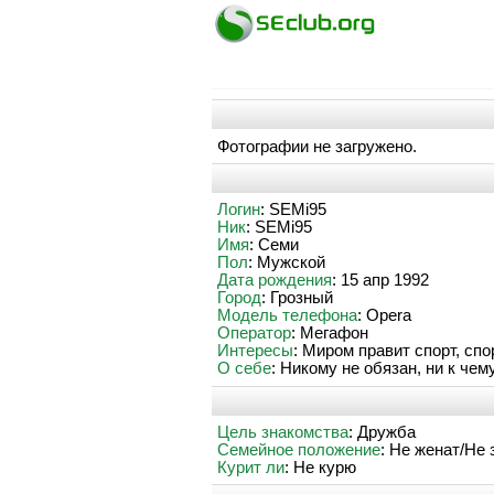
Фотографии не загружено.
Логин
: SEMi95
Ник
: SEMi95
Имя
: Семи
Пол
: Мужской
Дата рождения
: 15 апр 1992
Город
: Грозный
Модель телефона
: Opera
Оператор
: Мегафон
Интересы
: Миром правит спорт, сп
О себе
: Никому не обязан, ни к чем
Цель знакомства
: Дружба
Семейное положение
: Не женат/Не
Курит ли
: Не курю