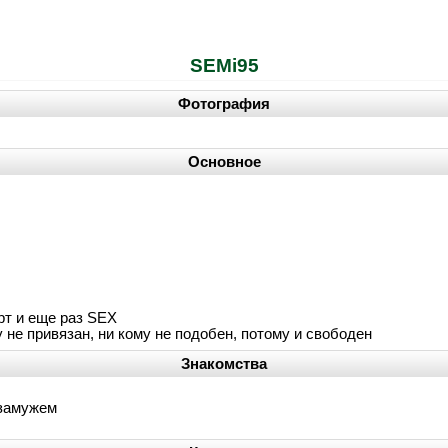
SEMi95
Фотография
Основное
орт и еще раз SEX
у не привязан, ни кому не подобен, потому и свободен
Знакомства
 замужем