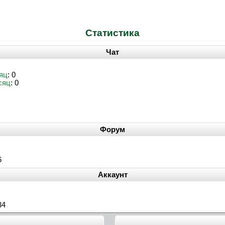
Статистика
Чат
яц
: 0
сяц
: 0
Форум
6
Аккаунт
34