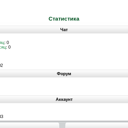
Статистика
Чат
яц
: 0
сяц
: 0
02
Форум
Аккаунт
33