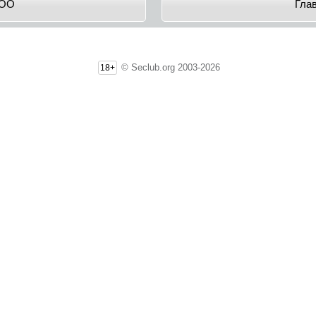
1OO
Гла
© Seclub.org 2003-2026
18+