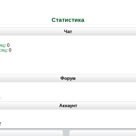
Статистика
Чат
яц
: 0
сяц
: 0
Форум
1
Аккаунт
2