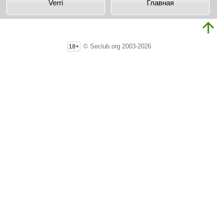
Verri
Главная
© Seclub.org 2003-2026
18+