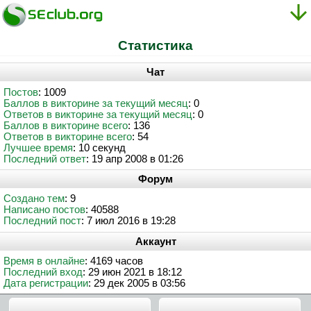
Статистика
Чат
Постов
: 1009
Баллов в викторине за текущий месяц
: 0
Ответов в викторине за текущий месяц
: 0
Баллов в викторине всего
: 136
Ответов в викторине всего
: 54
Лучшее время
: 10 секунд
Последний ответ
: 19 апр 2008 в 01:26
Форум
Создано тем
: 9
Написано постов
: 40588
Последний пост
: 7 июл 2016 в 19:28
Аккаунт
Время в онлайне
: 4169 часов
Последний вход
: 29 июн 2021 в 18:12
Дата регистрации
: 29 дек 2005 в 03:56