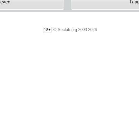
leven
Гла
© Seclub.org 2003-2026
18+