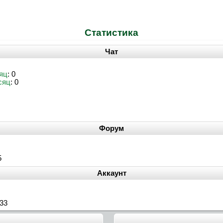
Статистика
Чат
яц
: 0
сяц
: 0
Форум
5
Аккаунт
:33