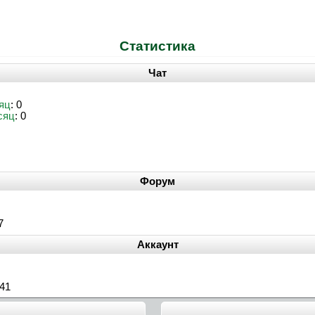
Статистика
Чат
яц
: 0
сяц
: 0
Форум
7
Аккаунт
:41