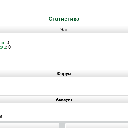
Статистика
Чат
яц
: 0
сяц
: 0
Форум
Аккаунт
09