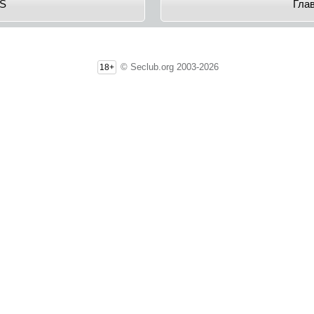
oS
Гла
© Seclub.org 2003-2026
18+