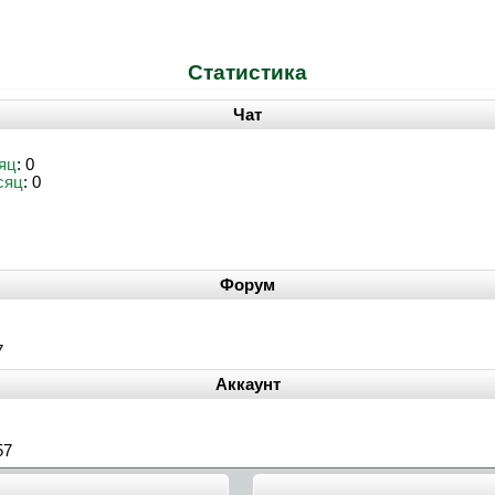
Статистика
Чат
яц
: 0
сяц
: 0
Форум
7
Аккаунт
57