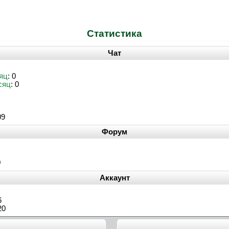
Статистика
Чат
яц
: 0
сяц
: 0
09
Форум
0
Аккаунт
6
20