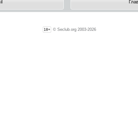
il
Гла
© Seclub.org 2003-2026
18+