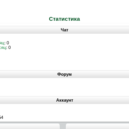
Статистика
Чат
яц
: 0
сяц
: 0
Форум
Аккаунт
54