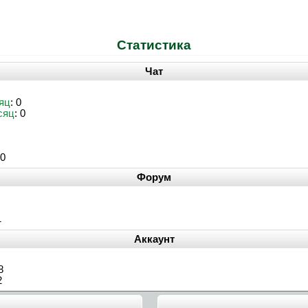
Статистика
Чат
яц
: 0
сяц
: 0
30
Форум
1
Аккаунт
8
2