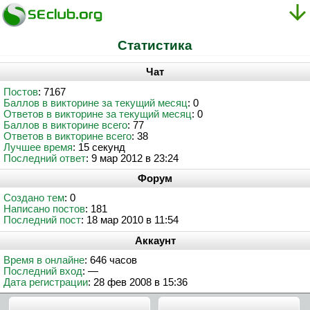
Статистика
Чат
Постов
: 7167
Баллов в викторине за текущий месяц
: 0
Ответов в викторине за текущий месяц
: 0
Баллов в викторине всего
: 77
Ответов в викторине всего
: 38
Лучшее время
: 15 секунд
Последний ответ
: 9 мар 2012 в 23:24
Форум
Создано тем
: 0
Написано постов
: 181
Последний пост
: 18 мар 2010 в 11:54
Аккаунт
Время в онлайне
: 646 часов
Последний вход
: —
Дата регистрации
: 28 фев 2008 в 15:36