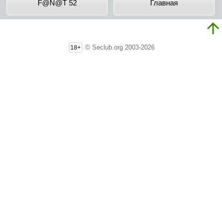
F@N@T 52
Главная
© Seclub.org 2003-2026
18+