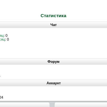
Статистика
Чат
яц
: 0
сяц
: 0
Форум
5
Аккаунт
24