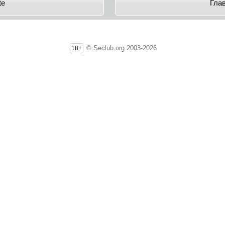
te
Гла
© Seclub.org 2003-2026
18+