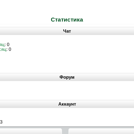
Статистика
Чат
яц
: 0
сяц
: 0
Форум
Аккаунт
33