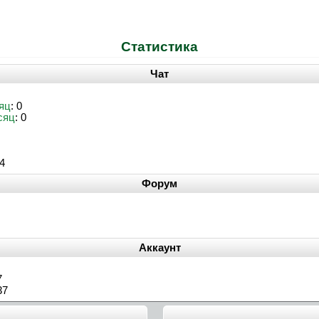
Статистика
Чат
яц
: 0
сяц
: 0
24
Форум
Аккаунт
7
37