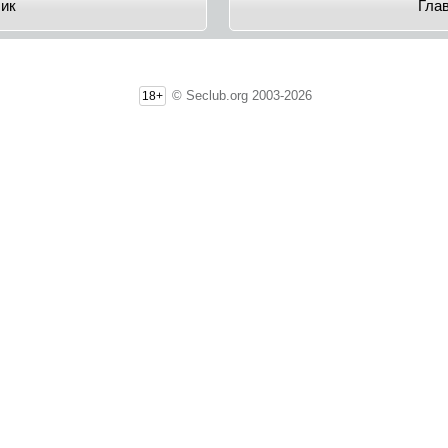
ик
Гла
© Seclub.org 2003-2026
18+