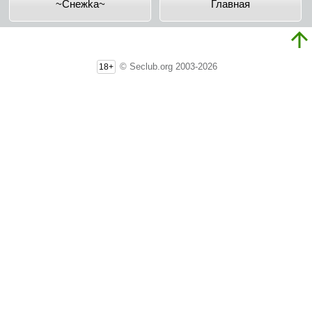
~Cнeжka~
Главная
© Seclub.org 2003-2026
18+