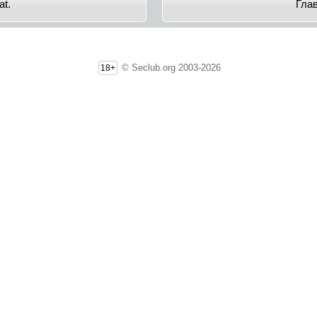
at.
Гла
© Seclub.org 2003-2026
18+