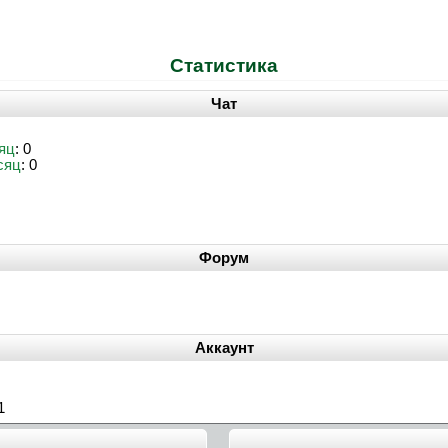
Статистика
Чат
яц
: 0
сяц
: 0
Форум
Аккаунт
1