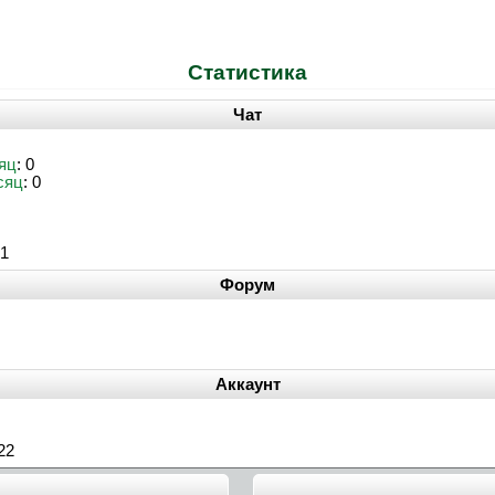
Статистика
Чат
яц
: 0
сяц
: 0
51
Форум
Аккаунт
22