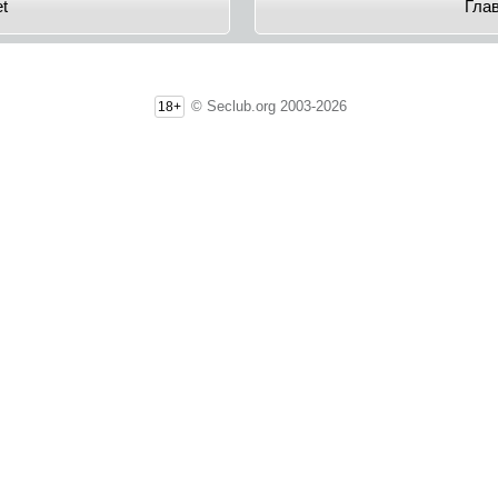
et
Гла
© Seclub.org 2003-2026
18+