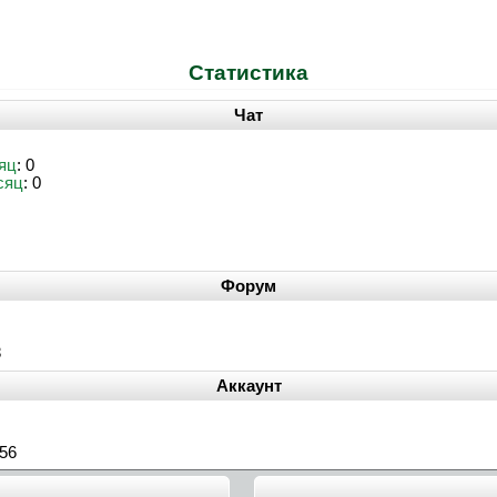
Статистика
Чат
яц
: 0
сяц
: 0
Форум
8
Аккаунт
:56