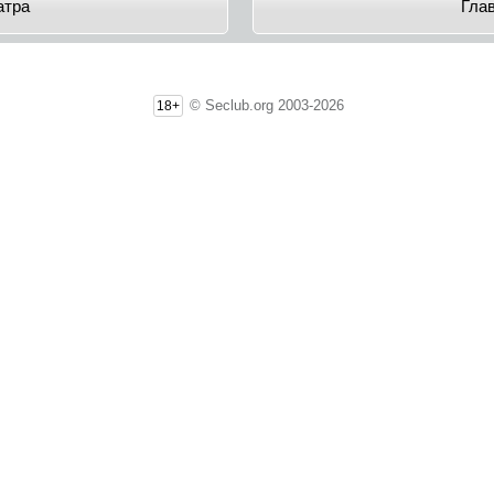
aтpa
Гла
© Seclub.org 2003-2026
18+