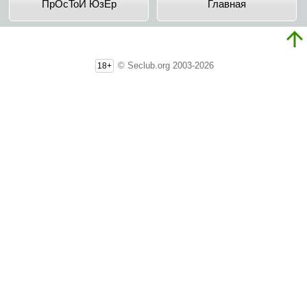
ПpOcToЙ ЮзEp
Главная
© Seclub.org 2003-2026
18+