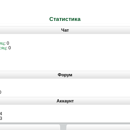
Статистика
Чат
яц
: 0
сяц
: 0
Форум
0
Аккаунт
04
03