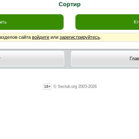
Сортир
ить
Кт
разделов сайта
войдите
или
зарегистрируйтесь
.
т
Гла
© Seclub.org 2003-2026
18+