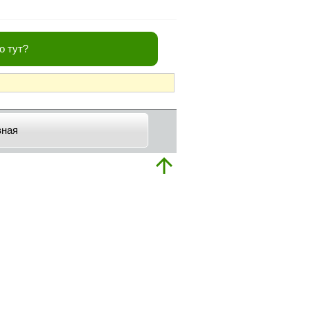
о тут?
вная