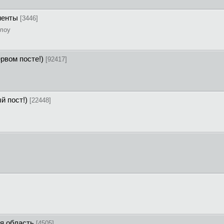
ументы
[3446]
рлоу
рвом посте!)
[92417]
й пост!)
[22448]
ая область
[4505]