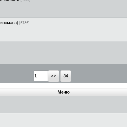
киномана)
[5786]
84
Меню