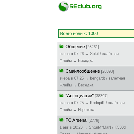
Всего новых: 1000
Общение
[25261]
вчера в 07:26 → Sokil / залётная
Флейм → Беседка
Смайлообщение
[28398]
вчера в 07:25 → bengardt / залётная
Флейм → Беседка
"Ассоциации"
[38397]
вчера в 07:25 → KodopiK / залётная
Флейм → Игротека
FC Arsenal
[2779]
1 авг в 18:23 → ShturM*MaN / K530d