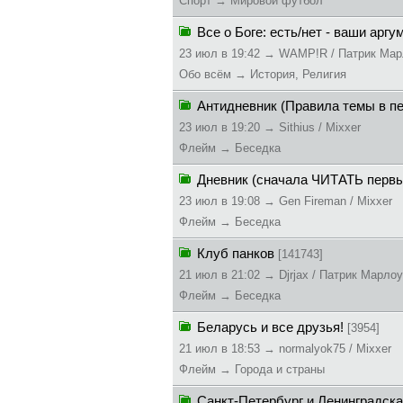
Спорт → Мировой футбол
Все о Боге: есть/нет - ваши арг
23 июл в 19:42 → WAMP!R / Патрик Ма
Обо всём → История, Религия
Антидневник (Правила темы в пе
23 июл в 19:20 → Sithius / Mixxer
Флейм → Беседка
Дневник (сначала ЧИТАТЬ первы
23 июл в 19:08 → Gen Fireman / Mixxer
Флейм → Беседка
Клуб панков
[141743]
21 июл в 21:02 → Djrjax / Патрик Марлоу
Флейм → Беседка
Беларусь и все друзья!
[3954]
21 июл в 18:53 → normalyok75 / Mixxer
Флейм → Города и страны
Санкт-Петербург и Ленинградск