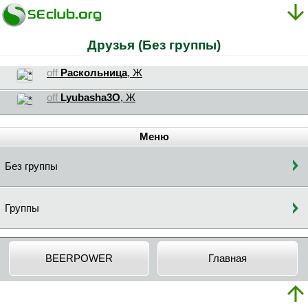
Друзья (Без группы)
off
Раскольница
, Ж
off
Lyubasha3O
, Ж
Меню
Без группы
Группы
BEERPOWER
Главная