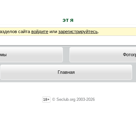
эт я
разделов сайта
войдите
или
зарегистрируйтесь
.
омы
Фотог
Главная
© Seclub.org 2003-2026
18+