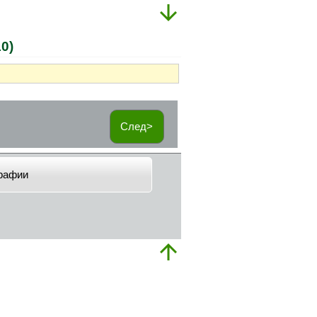
0)
След>
рафии