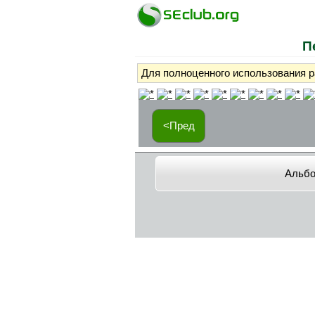
П
Для полноценного использования 
<Пред
Альб